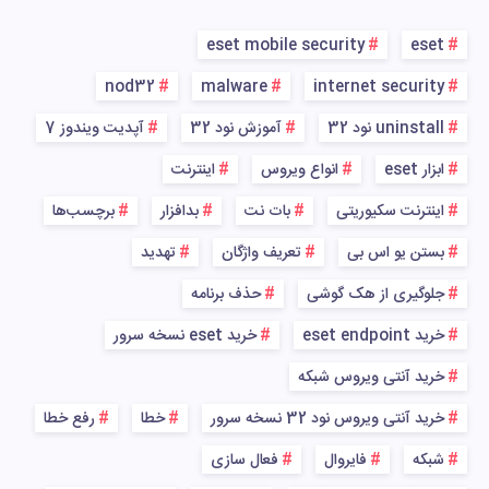
eset mobile security
eset
nod32
malware
internet security
uninstall نود 32
آموزش نود 32
آپدیت ویندوز 7
ابزار eset
انواع ویروس
اینترنت
اینترنت سکیوریتی
بات نت
بدافزار
برچسب‌ها
بستن یو اس بی
تعریف واژگان
تهدید
جلوگیری از هک گوشی
حذف برنامه
خرید eset endpoint
خرید eset نسخه سرور
خرید آنتی ویروس شبکه
خرید آنتی ویروس نود 32 نسخه سرور
خطا
رفع خطا
شبکه
فایروال
فعال سازی