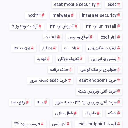
eset mobile security
eset
nod32
malware
internet security
uninstall نود 32
آموزش نود 32
آپدیت ویندوز 7
ابزار eset
انواع ویروس
اینترنت
اینترنت سکیوریتی
بات نت
بدافزار
برچسب‌ها
بستن یو اس بی
تعریف واژگان
تهدید
جلوگیری از هک گوشی
حذف برنامه
خرید eset endpoint
خرید eset نسخه سرور
خرید آنتی ویروس شبکه
خرید آنتی ویروس نود 32 نسخه سرور
خطا
رفع خطا
شبکه
فایروال
فعال سازی
قیمت eset endpoint
لایسنس
لایسنس نود 32