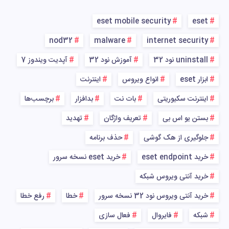
eset mobile security
eset
nod32
malware
internet security
uninstall نود 32
آموزش نود 32
آپدیت ویندوز 7
ابزار eset
انواع ویروس
اینترنت
اینترنت سکیوریتی
بات نت
بدافزار
برچسب‌ها
بستن یو اس بی
تعریف واژگان
تهدید
جلوگیری از هک گوشی
حذف برنامه
خرید eset endpoint
خرید eset نسخه سرور
خرید آنتی ویروس شبکه
خرید آنتی ویروس نود 32 نسخه سرور
خطا
رفع خطا
شبکه
فایروال
فعال سازی