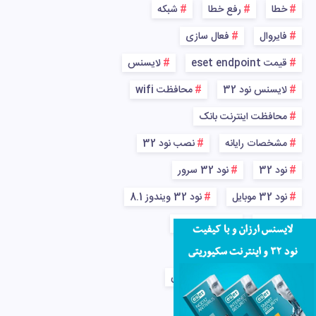
خطا
رفع خطا
شبکه
فایروال
فعال سازی
قیمت eset endpoint
لایسنس
لایسنس نود 32
محافظت wifi
محافظت اینترنت بانک
مشخصات رایانه
نصب نود 32
نود 32
نود 32 سرور
نود 32 موبایل
نود 32 ویندوز 8.1
ویروس
ویروس شبکه
ویندوز
ویندوز 7
پاکسازی کامل رایانه از ویروس