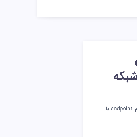
es
نسخه های endpoint آنتی ویروس های تحت شرکت eset را در این پست معرفی میکنیم. endpoint یا