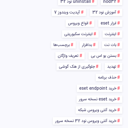
nod32
uninstall نود 32
آموزش نود 32
آپدیت ویندوز 7
ابزار eset
انواع ویروس
اینترنت
اینترنت سکیوریتی
بات نت
بدافزار
برچسب‌ها
بستن یو اس بی
تعریف واژگان
تهدید
جلوگیری از هک گوشی
حذف برنامه
خرید eset endpoint
خرید eset نسخه سرور
خرید آنتی ویروس شبکه
خرید آنتی ویروس نود 32 نسخه سرور