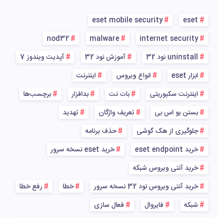
eset mobile security
eset
nod32
malware
internet security
uninstall نود 32
آموزش نود 32
آپدیت ویندوز 7
ابزار eset
انواع ویروس
اینترنت
اینترنت سکیوریتی
بات نت
بدافزار
برچسب‌ها
بستن یو اس بی
تعریف واژگان
تهدید
جلوگیری از هک گوشی
حذف برنامه
خرید eset endpoint
خرید eset نسخه سرور
خرید آنتی ویروس شبکه
خرید آنتی ویروس نود 32 نسخه سرور
خطا
رفع خطا
شبکه
فایروال
فعال سازی