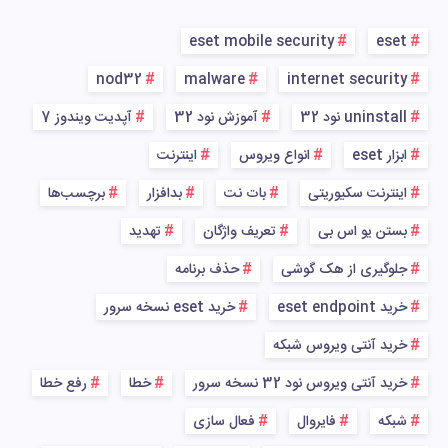
eset mobile security
eset
nod32
malware
internet security
uninstall نود 32
آموزش نود 32
آپدیت ویندوز 7
ابزار eset
انواع ویروس
اینترنت
اینترنت سکیوریتی
بات نت
بدافزار
برچسب‌ها
بستن یو اس بی
تعریف واژگان
تهدید
جلوگیری از هک گوشی
حذف برنامه
خرید eset endpoint
خرید eset نسخه سرور
خرید آنتی ویروس شبکه
خرید آنتی ویروس نود 32 نسخه سرور
خطا
رفع خطا
شبکه
فایروال
فعال سازی