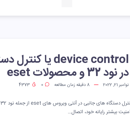
device control یا کنت
در نود 32 و محصولات eset
نوامبر 21, 2022
8
دقیقه زمان مطالعه
0
4373
ol
امنیت بیشتر رایانه خود، اتصال…