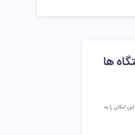
رل دستگاه ها
device contr یا کنترل دستگاه های جانبی در آنتی ویروس های eset از جمله نود 32 این امکان را به