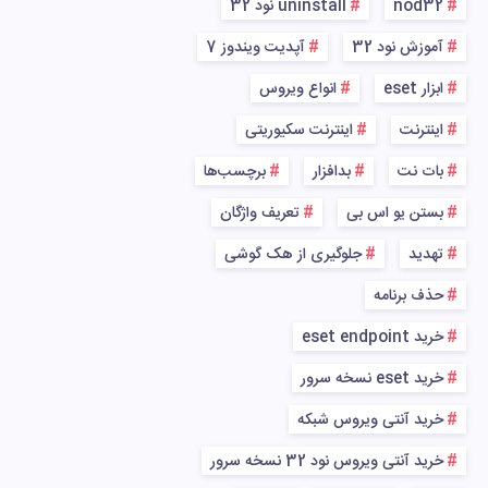
nod32
uninstall نود 32
آموزش نود 32
آپدیت ویندوز 7
ابزار eset
انواع ویروس
اینترنت
اینترنت سکیوریتی
بات نت
بدافزار
برچسب‌ها
بستن یو اس بی
تعریف واژگان
تهدید
جلوگیری از هک گوشی
حذف برنامه
خرید eset endpoint
خرید eset نسخه سرور
خرید آنتی ویروس شبکه
خرید آنتی ویروس نود 32 نسخه سرور