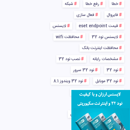
خطا
رفع خطا
شبکه
فایروال
فعال سازی
قیمت eset endpoint
لایسنس
لایسنس نود 32
محافظت wifi
محافظت اینترنت بانک
مشخصات رایانه
نصب نود 32
نود 32
نود 32 سرور
نود 32 موبایل
نود 32 ویندوز 8.1
ویروس
ویروس شبکه
ویندوز
ویندوز 7
پاکسازی کامل رایانه از ویروس