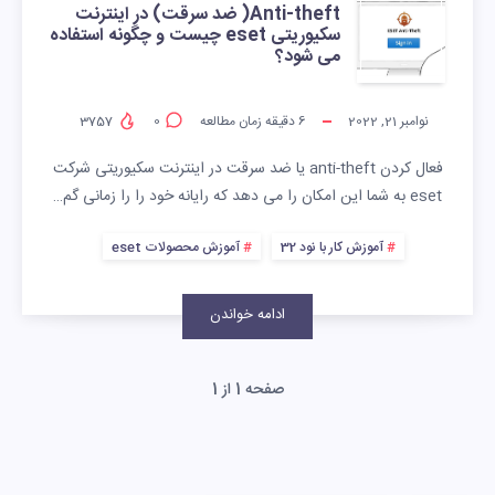
Anti-theft( ضد سرقت) در اینترنت
سکیوریتی eset چیست و چگونه استفاده
می شود؟
نوامبر 21, 2022
6
دقیقه زمان مطالعه
0
3757
فعال کردن anti-theft یا ضد سرقت در اینترنت سکیوریتی شرکت
eset به شما این امکان را می دهد که رایانه خود را را زمانی گم…
آموزش کار با نود 32
آموزش محصولات eset
ادامه خواندن
صفحه 1 از 1