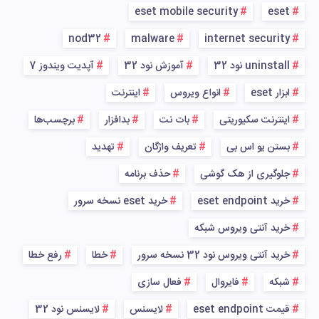
eset mobile security
eset
nod32
malware
internet security
uninstall نود 32
آموزش نود 32
آپدیت ویندوز 7
ابزار eset
انواع ویروس
اینترنت
اینترنت سکیوریتی
بات نت
بدافزار
برچسب‌ها
بستن یو اس بی
تعریف واژگان
تهدید
جلوگیری از هک گوشی
حذف برنامه
خرید eset endpoint
خرید eset نسخه سرور
خرید آنتی ویروس شبکه
خرید آنتی ویروس نود 32 نسخه سرور
خطا
رفع خطا
شبکه
فایروال
فعال سازی
قیمت eset endpoint
لایسنس
لایسنس نود 32