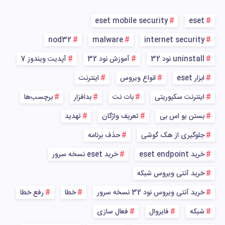
eset mobile security
eset
nod32
malware
internet security
uninstall نود 32
آموزش نود 32
آپدیت ویندوز 7
ابزار eset
انواع ویروس
اینترنت
اینترنت سکیوریتی
بات نت
بدافزار
برچسب‌ها
بستن یو اس بی
تعریف واژگان
تهدید
جلوگیری از هک گوشی
حذف برنامه
خرید eset endpoint
خرید eset نسخه سرور
خرید آنتی ویروس شبکه
خرید آنتی ویروس نود 32 نسخه سرور
خطا
رفع خطا
شبکه
فایروال
فعال سازی