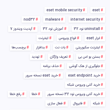
eset mobile security
eset
nod32
malware
internet security
uninstall نود 32
آموزش نود 32
آپدیت ویندوز 7
ابزار eset
انواع ویروس
اینترنت
اینترنت سکیوریتی
بات نت
بدافزار
برچسب‌ها
بستن یو اس بی
تعریف واژگان
تهدید
جلوگیری از هک گوشی
حذف برنامه
خرید eset endpoint
خرید eset نسخه سرور
خرید آنتی ویروس شبکه
خرید آنتی ویروس نود 32 نسخه سرور
خطا
رفع خطا
شبکه
فایروال
فعال سازی