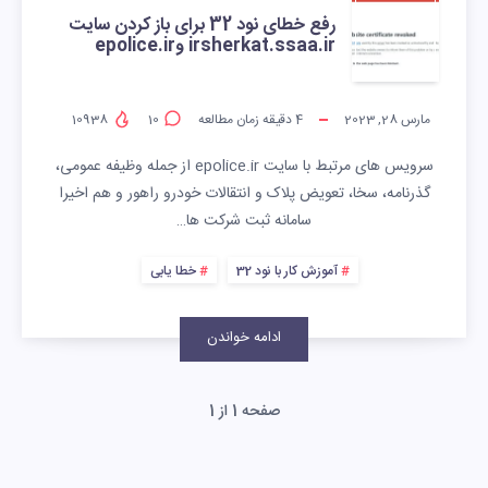
رفع خطای نود 32 برای باز کردن سایت
irsherkat.ssaa.ir وepolice.ir
مارس 28, 2023
4
دقیقه زمان مطالعه
10
10938
سرویس های مرتبط با سایت epolice.ir از جمله وظیفه عمومی،
گذرنامه، سخا، تعویض پلاک و انتقالات خودرو راهور و هم اخیرا
سامانه ثبت شرکت ها…
آموزش کار با نود 32
خطا یابی
ادامه خواندن
صفحه 1 از 1