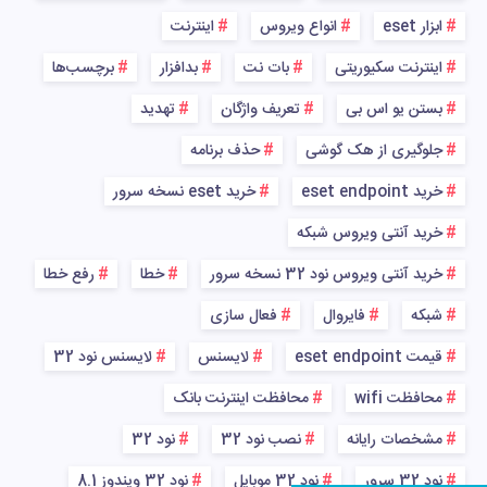
ابزار eset
انواع ویروس
اینترنت
اینترنت سکیوریتی
بات نت
بدافزار
برچسب‌ها
بستن یو اس بی
تعریف واژگان
تهدید
جلوگیری از هک گوشی
حذف برنامه
خرید eset endpoint
خرید eset نسخه سرور
خرید آنتی ویروس شبکه
خرید آنتی ویروس نود 32 نسخه سرور
خطا
رفع خطا
شبکه
فایروال
فعال سازی
قیمت eset endpoint
لایسنس
لایسنس نود 32
محافظت wifi
محافظت اینترنت بانک
مشخصات رایانه
نصب نود 32
نود 32
نود 32 سرور
نود 32 موبایل
نود 32 ویندوز 8.1