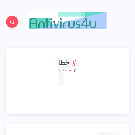
3
خطا
3
مقاله