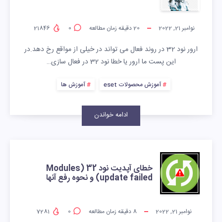
نوامبر 21, 2022
20
دقیقه زمان مطالعه
0
21846
ارور نود 32 در روند فعال می تواند در خیلی از مواقع رخ دهد.در
این پست ما ارور یا خطا نود 32 در فعال سازی…
آموزش محصولات eset
آموزش ها
ادامه خواندن
خطای آپدیت نود 32 (Modules
update failed) و نحوه رفع آنها
نوامبر 21, 2022
8
دقیقه زمان مطالعه
0
7281