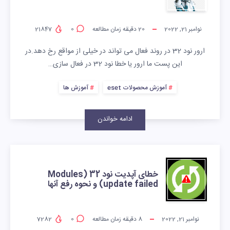
نوامبر 21, 2022
20
دقیقه زمان مطالعه
0
21847
ارور نود 32 در روند فعال می تواند در خیلی از مواقع رخ دهد.در
این پست ما ارور یا خطا نود 32 در فعال سازی…
آموزش محصولات eset
آموزش ها
ادامه خواندن
خطای آپدیت نود 32 (Modules
update failed) و نحوه رفع آنها
نوامبر 21, 2022
8
دقیقه زمان مطالعه
0
7282