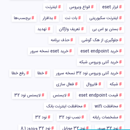
ابزار eset
انواع ویروس
اینترنت
اینترنت سکیوریتی
بات نت
بدافزار
برچسب‌ها
بستن یو اس بی
تعریف واژگان
تهدید
جلوگیری از هک گوشی
حذف برنامه
خرید eset endpoint
خرید eset نسخه سرور
خرید آنتی ویروس شبکه
خرید آنتی ویروس نود 32 نسخه سرور
خطا
رفع خطا
شبکه
فایروال
فعال سازی
قیمت eset endpoint
لایسنس
لایسنس نود 32
محافظت wifi
محافظت اینترنت بانک
مشخصات رایانه
نصب نود 32
نود 32
نود 32 سرور
نود 32 موبایل
نود 32 ویندوز 8.1