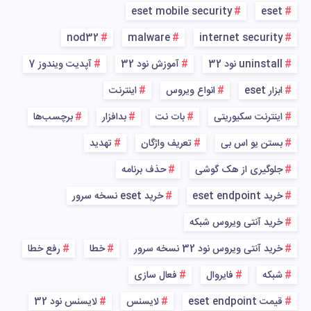
eset mobile security
eset
nod32
malware
internet security
uninstall نود 32
آموزش نود 32
آپدیت ویندوز 7
ابزار eset
انواع ویروس
اینترنت
اینترنت سکیوریتی
بات نت
بدافزار
برچسب‌ها
بستن یو اس بی
تعریف واژگان
تهدید
جلوگیری از هک گوشی
حذف برنامه
خرید eset endpoint
خرید eset نسخه سرور
خرید آنتی ویروس شبکه
خرید آنتی ویروس نود 32 نسخه سرور
خطا
رفع خطا
شبکه
فایروال
فعال سازی
قیمت eset endpoint
لایسنس
لایسنس نود 32