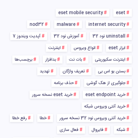
eset mobile security
eset
nod32
malware
internet security
uninstall نود 32
آموزش نود 32
آپدیت ویندوز 7
ابزار eset
انواع ویروس
اینترنت
اینترنت سکیوریتی
بات نت
بدافزار
برچسب‌ها
بستن یو اس بی
تعریف واژگان
تهدید
جلوگیری از هک گوشی
حذف برنامه
خرید eset endpoint
خرید eset نسخه سرور
خرید آنتی ویروس شبکه
خرید آنتی ویروس نود 32 نسخه سرور
خطا
رفع خطا
شبکه
فایروال
فعال سازی