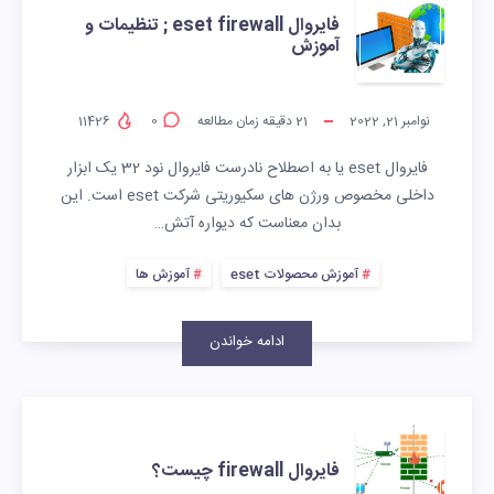
فایروال eset firewall ; تنظیمات و
آموزش
نوامبر 21, 2022
21
دقیقه زمان مطالعه
0
11426
فایروال eset یا به اصطلاح نادرست فایروال نود 32 یک ابزار
داخلی مخصوص ورژن های سکیوریتی شرکت eset است. این
بدان معناست که دیواره آتش…
آموزش محصولات eset
آموزش ها
ادامه خواندن
فایروال firewall چیست؟