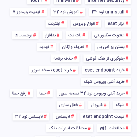
nod32
malware
internet security
uninstall نود 32
آموزش نود 32
آپدیت ویندوز 7
ابزار eset
انواع ویروس
اینترنت
اینترنت سکیوریتی
بات نت
بدافزار
برچسب‌ها
بستن یو اس بی
تعریف واژگان
تهدید
جلوگیری از هک گوشی
حذف برنامه
خرید eset endpoint
خرید eset نسخه سرور
خرید آنتی ویروس شبکه
خرید آنتی ویروس نود 32 نسخه سرور
خطا
رفع خطا
شبکه
فایروال
فعال سازی
قیمت eset endpoint
لایسنس
لایسنس نود 32
محافظت wifi
محافظت اینترنت بانک