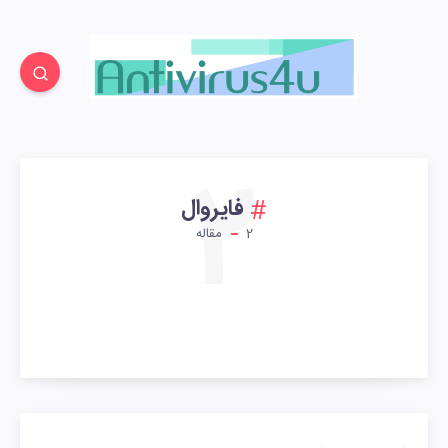
2
فایروال
2
مقاله