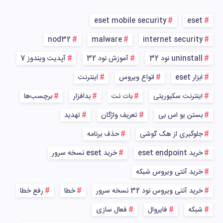
eset mobile security
eset
nod32
malware
internet security
uninstall نود 32
آموزش نود 32
آپدیت ویندوز 7
ابزار eset
انواع ویروس
اینترنت
اینترنت سکیوریتی
بات نت
بدافزار
برچسب‌ها
بستن یو اس بی
تعریف واژگان
تهدید
جلوگیری از هک گوشی
حذف برنامه
خرید eset endpoint
خرید eset نسخه سرور
خرید آنتی ویروس شبکه
خرید آنتی ویروس نود 32 نسخه سرور
خطا
رفع خطا
شبکه
فایروال
فعال سازی