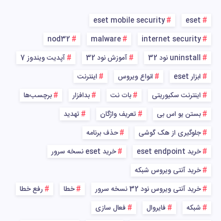
eset mobile security
eset
nod32
malware
internet security
uninstall نود 32
آموزش نود 32
آپدیت ویندوز 7
ابزار eset
انواع ویروس
اینترنت
اینترنت سکیوریتی
بات نت
بدافزار
برچسب‌ها
بستن یو اس بی
تعریف واژگان
تهدید
جلوگیری از هک گوشی
حذف برنامه
خرید eset endpoint
خرید eset نسخه سرور
خرید آنتی ویروس شبکه
خرید آنتی ویروس نود 32 نسخه سرور
خطا
رفع خطا
شبکه
فایروال
فعال سازی