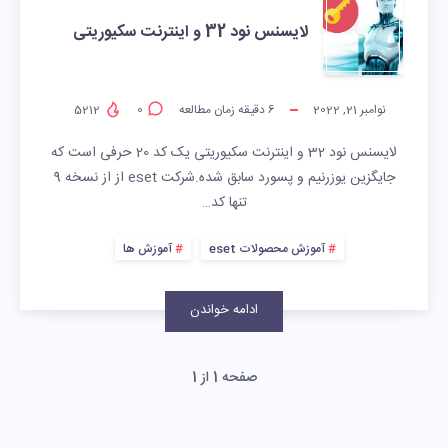
لایسنس نود 32 و اینترنت سکیوریتی
نوامبر 21, 2022
6
دقیقه زمان مطالعه
0
5212
لایسنس نود 32 و اینترنت سکیوریتی یک کد 20 حرفی است که
جایگزین یوزرنیم و پسورد سابق شده.شرکت eset از از نسخه 9
تنها کد…
آموزش محصولات eset
آموزش ها
ادامه خواندن
صفحه 1 از 1