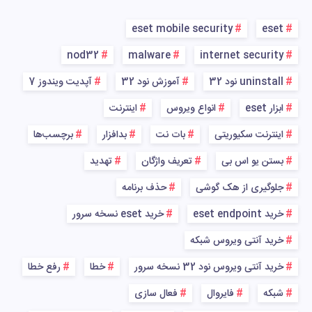
eset mobile security
eset
nod32
malware
internet security
uninstall نود 32
آموزش نود 32
آپدیت ویندوز 7
ابزار eset
انواع ویروس
اینترنت
اینترنت سکیوریتی
بات نت
بدافزار
برچسب‌ها
بستن یو اس بی
تعریف واژگان
تهدید
جلوگیری از هک گوشی
حذف برنامه
خرید eset endpoint
خرید eset نسخه سرور
خرید آنتی ویروس شبکه
خرید آنتی ویروس نود 32 نسخه سرور
خطا
رفع خطا
شبکه
فایروال
فعال سازی