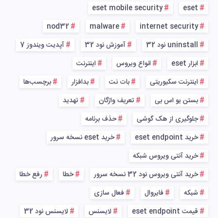
eset mobile security
eset
nod32
malware
internet security
uninstall نود 32
آموزش نود 32
آپدیت ویندوز 7
ابزار eset
انواع ویروس
اینترنت
اینترنت سکیوریتی
بات نت
بدافزار
برچسب‌ها
بستن یو اس بی
تعریف واژگان
تهدید
جلوگیری از هک گوشی
حذف برنامه
خرید eset endpoint
خرید eset نسخه سرور
خرید آنتی ویروس شبکه
خرید آنتی ویروس نود 32 نسخه سرور
خطا
رفع خطا
شبکه
فایروال
فعال سازی
قیمت eset endpoint
لایسنس
لایسنس نود 32