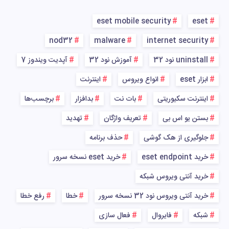
eset mobile security
eset
nod32
malware
internet security
uninstall نود 32
آموزش نود 32
آپدیت ویندوز 7
ابزار eset
انواع ویروس
اینترنت
اینترنت سکیوریتی
بات نت
بدافزار
برچسب‌ها
بستن یو اس بی
تعریف واژگان
تهدید
جلوگیری از هک گوشی
حذف برنامه
خرید eset endpoint
خرید eset نسخه سرور
خرید آنتی ویروس شبکه
خرید آنتی ویروس نود 32 نسخه سرور
خطا
رفع خطا
شبکه
فایروال
فعال سازی