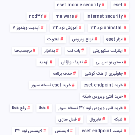
eset mobile security
eset
nod32
malware
internet security
uninstall نود 32
آموزش نود 32
آپدیت ویندوز 7
ابزار eset
انواع ویروس
اینترنت
اینترنت سکیوریتی
بات نت
بدافزار
برچسب‌ها
بستن یو اس بی
تعریف واژگان
تهدید
جلوگیری از هک گوشی
حذف برنامه
خرید eset endpoint
خرید eset نسخه سرور
خرید آنتی ویروس شبکه
خرید آنتی ویروس نود 32 نسخه سرور
خطا
رفع خطا
شبکه
فایروال
فعال سازی
قیمت eset endpoint
لایسنس
لایسنس نود 32