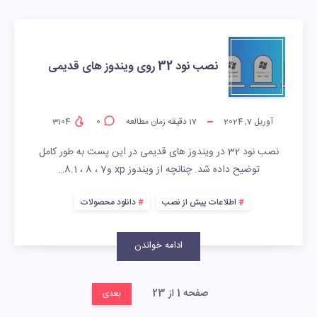
نصب نود 32 روی ویندوز های قدیمی
آوریل 7, 2024
17
دقیقه زمان مطالعه
0
3104
نصب نود 32 در ویندوز های قدیمی در این پست به طور کامل
توضیح داده شد. چنانچه از ویندوز xp و7 ، 8 ، 8.1…
اطلاعات پیش از نصب
دانلود محصولات
ادامه خواندن
صفحه 1 از 23
بعدی