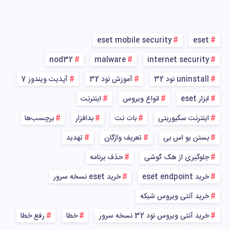
eset mobile security
eset
nod32
malware
internet security
uninstall نود 32
آموزش نود 32
آپدیت ویندوز 7
ابزار eset
انواع ویروس
اینترنت
اینترنت سکیوریتی
بات نت
بدافزار
برچسب‌ها
بستن یو اس بی
تعریف واژگان
تهدید
جلوگیری از هک گوشی
حذف برنامه
خرید eset endpoint
خرید eset نسخه سرور
خرید آنتی ویروس شبکه
خرید آنتی ویروس نود 32 نسخه سرور
خطا
رفع خطا