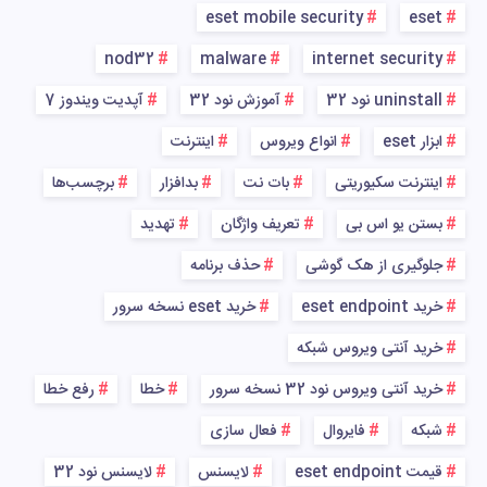
eset mobile security
eset
nod32
malware
internet security
uninstall نود 32
آموزش نود 32
آپدیت ویندوز 7
ابزار eset
انواع ویروس
اینترنت
اینترنت سکیوریتی
بات نت
بدافزار
برچسب‌ها
بستن یو اس بی
تعریف واژگان
تهدید
جلوگیری از هک گوشی
حذف برنامه
خرید eset endpoint
خرید eset نسخه سرور
خرید آنتی ویروس شبکه
خرید آنتی ویروس نود 32 نسخه سرور
خطا
رفع خطا
شبکه
فایروال
فعال سازی
قیمت eset endpoint
لایسنس
لایسنس نود 32