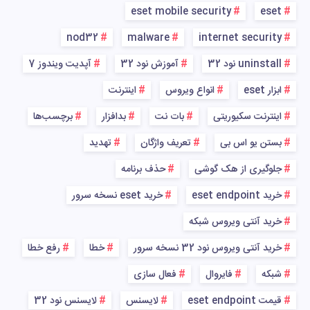
eset mobile security
eset
nod32
malware
internet security
uninstall نود 32
آموزش نود 32
آپدیت ویندوز 7
ابزار eset
انواع ویروس
اینترنت
اینترنت سکیوریتی
بات نت
بدافزار
برچسب‌ها
بستن یو اس بی
تعریف واژگان
تهدید
جلوگیری از هک گوشی
حذف برنامه
خرید eset endpoint
خرید eset نسخه سرور
خرید آنتی ویروس شبکه
خرید آنتی ویروس نود 32 نسخه سرور
خطا
رفع خطا
شبکه
فایروال
فعال سازی
قیمت eset endpoint
لایسنس
لایسنس نود 32