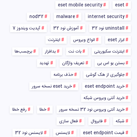
eset mobile security
eset
nod32
malware
internet security
uninstall نود 32
آموزش نود 32
آپدیت ویندوز 7
ابزار eset
انواع ویروس
اینترنت
اینترنت سکیوریتی
بات نت
بدافزار
برچسب‌ها
بستن یو اس بی
تعریف واژگان
تهدید
جلوگیری از هک گوشی
حذف برنامه
خرید eset endpoint
خرید eset نسخه سرور
خرید آنتی ویروس شبکه
خرید آنتی ویروس نود 32 نسخه سرور
خطا
رفع خطا
شبکه
فایروال
فعال سازی
قیمت eset endpoint
لایسنس
لایسنس نود 32