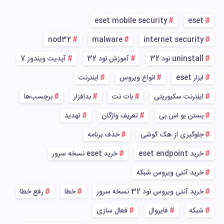
eset mobile security
eset
nod32
malware
internet security
uninstall نود 32
آموزش نود 32
آپدیت ویندوز 7
ابزار eset
انواع ویروس
اینترنت
اینترنت سکیوریتی
بات نت
بدافزار
برچسب‌ها
بستن یو اس بی
تعریف واژگان
تهدید
جلوگیری از هک گوشی
حذف برنامه
خرید eset endpoint
خرید eset نسخه سرور
خرید آنتی ویروس شبکه
خرید آنتی ویروس نود 32 نسخه سرور
خطا
رفع خطا
شبکه
فایروال
فعال سازی