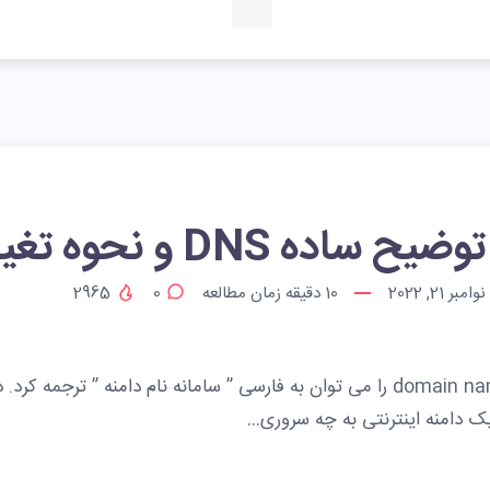
توضیح ساده DNS و نحوه تغییر آن.
نوامبر 21, 2022
10
دقیقه زمان مطالعه
0
2965
DNS یا domain name system را می توان به فارسی ” سامانه نام دامنه ” ترجمه ک
دامنه اینترنتی به چه سروری…