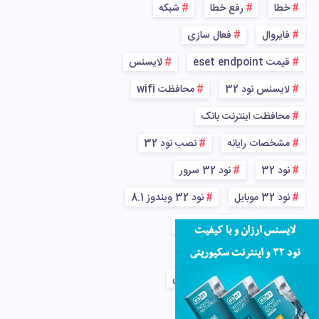
خطا
رفع خطا
شبکه
فایروال
فعال سازی
قیمت eset endpoint
لایسنس
لایسنس نود 32
محافظت wifi
محافظت اینترنت بانک
مشخصات رایانه
نصب نود 32
نود 32
نود 32 سرور
نود 32 موبایل
نود 32 ویندوز 8.1
ویروس
ویروس شبکه
ویندوز
ویندوز 7
پاکسازی کامل رایانه از ویروس