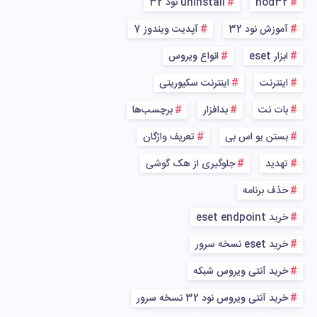
nod32
uninstall نود 32
آموزش نود 32
آپدیت ویندوز 7
ابزار eset
انواع ویروس
اینترنت
اینترنت سکیوریتی
بات نت
بدافزار
برچسب‌ها
بستن یو اس بی
تعریف واژگان
تهدید
جلوگیری از هک گوشی
حذف برنامه
خرید eset endpoint
خرید eset نسخه سرور
خرید آنتی ویروس شبکه
خرید آنتی ویروس نود 32 نسخه سرور