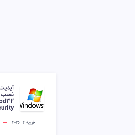
نصب آ
urity
فوریه 4, 2026