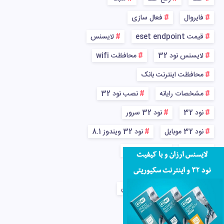
فایروال
فعال سازی
قیمت eset endpoint
لایسنس
لایسنس نود 32
محافظت wifi
محافظت اینترنت بانک
مشخصات رایانه
نصب نود 32
نود 32
نود 32 سرور
نود 32 موبایل
نود 32 ویندوز 8.1
ویروس
ویروس شبکه
ویندوز
ویندوز 7
پاکسازی کامل رایانه از ویروس