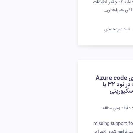
ده‌اید که چقدر اطلاعات
لفن همراهتان…
امید میرمحمدی
رفع خطای Azure code
signing در نود 32 یا
سکیوریتی
دقیقه زمان مطالعه
خطای missing support for azure
ر این پست فراهم شده. اخیرا در