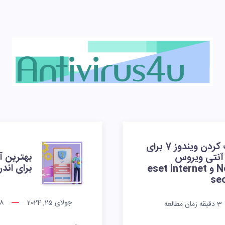
آپدیت کردن ویندوز 7 برای
بهترین آ
نتی ویروس
برای اندرو
Nod32 و eset internet
sec
جولای 25, 2024
8
3
دقیقه زمان مطالعه