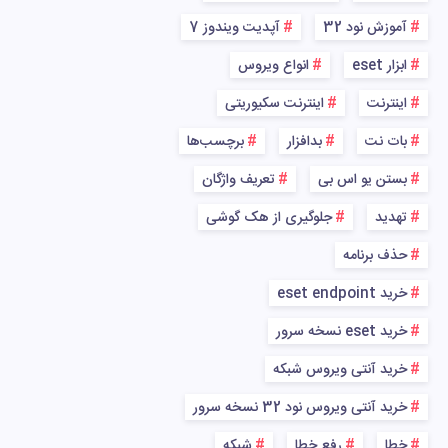
آموزش نود 32
آپدیت ویندوز 7
ابزار eset
انواع ویروس
اینترنت
اینترنت سکیوریتی
بات نت
بدافزار
برچسب‌ها
بستن یو اس بی
تعریف واژگان
تهدید
جلوگیری از هک گوشی
حذف برنامه
خرید eset endpoint
خرید eset نسخه سرور
خرید آنتی ویروس شبکه
خرید آنتی ویروس نود 32 نسخه سرور
خطا
رفع خطا
شبکه