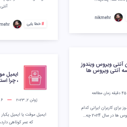
آنتی
nikmehr
خطا یابی
kmehr
 آنتی ویروس ویندوز
سه آنتی ویروس ها
ایمیل مو
، چرا است
45
دقیقه زمان مطالعه
ژوئن 2, 2023
6
د
 برای کاربران ایرانی کدام
ایمیل موقت یا ایمیل یکبا
 در سال 2024 چه…
که عمر کوتاهی دارد، 