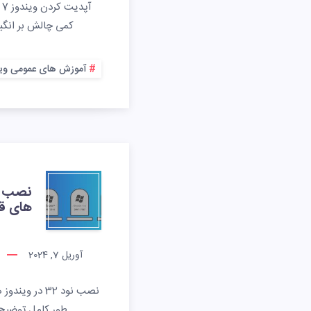
کمی چالش بر انگیز
آموزش های عمومی وین
های ق
آوریل 7, 2024
نصب نود 32 در
طور کامل توضیح 