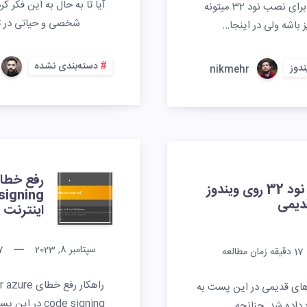
آیا تا به حال به این فکر کر
آپدیت کردن ویندوز 7 برای نصب نود 32 میتونه
شخصی و حیاتی در ت
 باشه ولی در اینجا…
دسته‌بندی نشده
دوز
nikmehr
نصب نود 32 روی ویندوز
دیمی
اینترنت 
سپتامبر 8, 2023
7
17
دقیقه زمان مطالعه
راهکار رفع 
 ویندوز های قدیمی در این پست به
code signing د
داده شد. چنانچه…