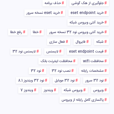
جلوگیری از هک گوشی
حذف برنامه
خرید eset endpoint
خرید eset نسخه سرور
خرید آنتی ویروس شبکه
خرید آنتی ویروس نود 32 نسخه سرور
خطا
رفع خطا
شبکه
فایروال
فعال سازی
قیمت eset endpoint
لایسنس
لایسنس نود 32
محافظت wifi
محافظت اینترنت بانک
مشخصات رایانه
نصب نود 32
نود 32
نود 32 سرور
نود 32 موبایل
نود 32 ویندوز 8.1
ویروس
ویروس شبکه
ویندوز
ویندوز 7
پاکسازی کامل رایانه از ویروس