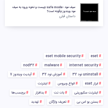
سیف مود -safe mode چیست و نحوه ورود به سیف
مود ویندوز چگونه است؟
داستان قبلی
eset mobile security
eset
nod32
malware
internet security
uninstall نود 32
آموزش نود 32
آپدیت ویندوز 7
ابزار eset
انواع ویروس
اینترنت
اینترنت سکیوریتی
بات نت
بدافزار
برچسب‌ها
بستن یو اس بی
تعریف واژگان
تهدید