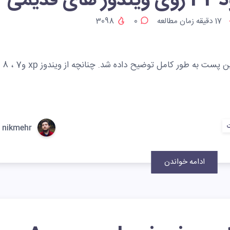
 قدیمی
17
دقیقه زمان مطالعه
0
3098
نصب نود 32 در ویندوز های قدیمی در این پست به طور کامل توضیح داده شد. چنانچه از ویندوز xp و7 ، 8
ت
nikmehr
ادامه خواندن