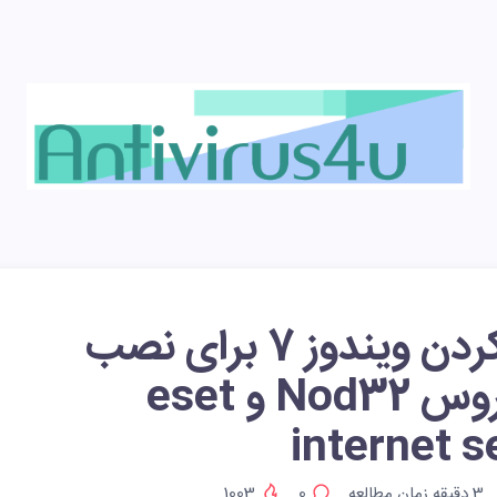
آپدیت کردن ویندوز 7 برای نصب
آنتی ویروس Nod32 و eset
internet s
3
دقیقه زمان مطالعه
0
1003