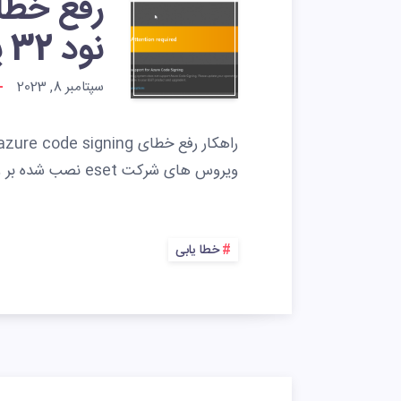
نود 32 یا اینترنت سکیوریتی
سپتامبر 8, 2023
ویروس های شرکت eset نصب شده بر ویندوز های 10 ، هشداری با…
خطا یابی