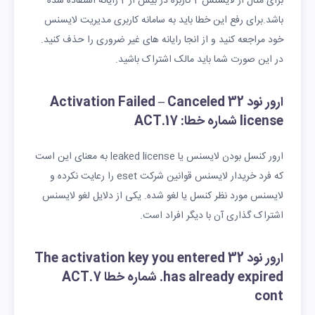
برای مثال از لایسنس 2 کاربره در بیش از 2 رایانه استفاده شده
باشد.برای رفع این خطا باید به سامانه کاربری مدیریت لایسنس
خود مراجعه کنید و از انجا رایانه های غیر ضروری را حذف کنید.
در این صورت شما باید مالک اشتراک باشید.
ارور نود 32 Activation Failed – Canceled
license شماره خطا: ACT.17
ارور کنسل بودن لایسنس یا leaked license به معنای این است
که فرد خریدار لایسنس قوانین شرکت eset را رعایت نکرده و
لایسنس مورد نظر کنسل یا لغو شده. یکی از دلایل لغو لایسنس
اشتراک گذاری آن با دیگر افراد است.
ارور نود 32 The activation key you entered
has already expired. شماره خطا ACT.7
cont