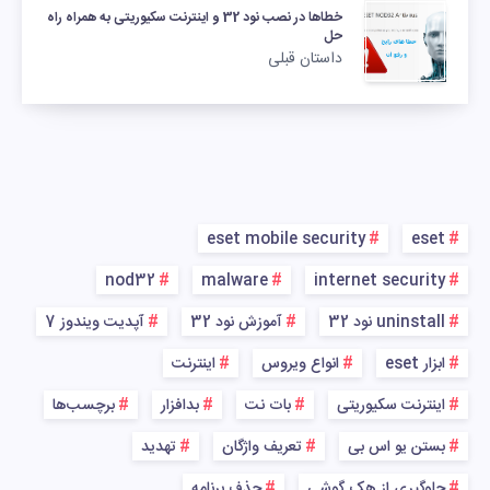
خطاها در نصب نود 32 و اینترنت سکیوریتی به همراه راه
حل
داستان قبلی
eset mobile security
eset
nod32
malware
internet security
uninstall نود 32
آموزش نود 32
آپدیت ویندوز 7
ابزار eset
انواع ویروس
اینترنت
اینترنت سکیوریتی
بات نت
بدافزار
برچسب‌ها
بستن یو اس بی
تعریف واژگان
تهدید
جلوگیری از هک گوشی
حذف برنامه