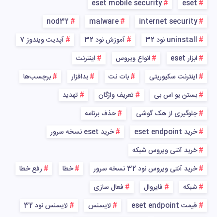
eset mobile security
eset
nod32
malware
internet security
uninstall نود 32
آموزش نود 32
آپدیت ویندوز 7
ابزار eset
انواع ویروس
اینترنت
اینترنت سکیوریتی
بات نت
بدافزار
برچسب‌ها
بستن یو اس بی
تعریف واژگان
تهدید
جلوگیری از هک گوشی
حذف برنامه
خرید eset endpoint
خرید eset نسخه سرور
خرید آنتی ویروس شبکه
خرید آنتی ویروس نود 32 نسخه سرور
خطا
رفع خطا
شبکه
فایروال
فعال سازی
قیمت eset endpoint
لایسنس
لایسنس نود 32