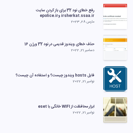
رفع خطای نود 32 برای باز کردن سایت
irsherkat.ssaa.ir وepolice.ir
مارس 28, 2023
حذف خطای ویندوز قدیمی در نود 32 ورژن 16
دسامبر 21, 2022
فایل hosts ویندوز چیست؟ و استفاده آن چیست؟
نوامبر 21, 2022
ابزار محافظت از WIFI خانگی با eset
نوامبر 21, 2022